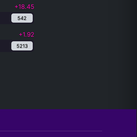
+18.45
542
+1.92
5213