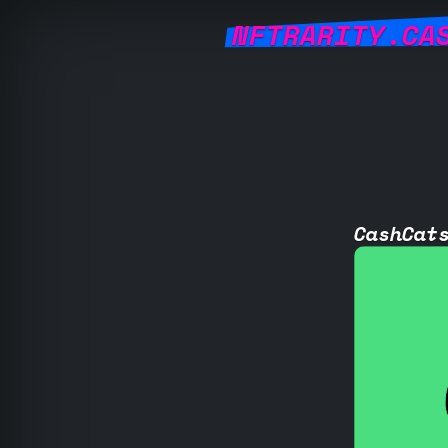
NFTRARITY.CA
CashCat